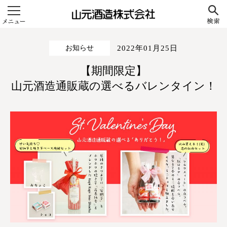
山元酒造株式会社
お知らせ
2022年01月25日
【期間限定】
山元酒造通販蔵の選べるバレンタイン！