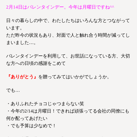
2月14日はバレンタインデー。今年は月曜日ですね^^
日々の暮らしの中で、わたしたちはいろんな方とつながって
います。
ただ昨今の状況もあり、対面で人と触れ合う時間が減ってし
まいました…。
バレンタインデーを利用して、お世話になっている方、大切
な方への日頃の感謝をこめて
『ありがとう』
を贈ってみてはいかがでしょうか。
でも…
・ありふれたチョコじゃつまらない笑
・今年の2/14は月曜日！できれば頑張ってる会社の同僚にも
何か配ってあげたい
・でも予算は少なめで！