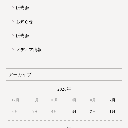
販売会
お知らせ
販売会
メディア情報
アーカイブ
2026年
12月
11月
10月
9月
8月
7月
6月
5月
4月
3月
2月
1月