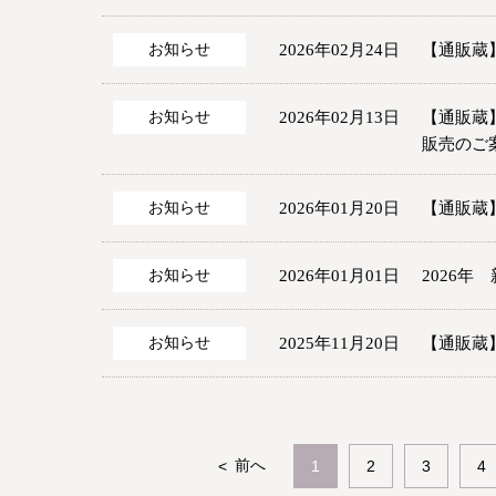
お知らせ
2026年02月24日
【通販蔵
お知らせ
2026年02月13日
【通販蔵
販売のご
お知らせ
2026年01月20日
【通販蔵
お知らせ
2026年01月01日
2026年
お知らせ
2025年11月20日
【通販蔵
前へ
1
2
3
4