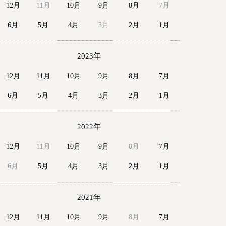
12月
11月
10月
9月
8月
7月
6月
5月
4月
3月
2月
1月
2023年
12月
11月
10月
9月
8月
7月
6月
5月
4月
3月
2月
1月
2022年
12月
11月
10月
9月
8月
7月
6月
5月
4月
3月
2月
1月
2021年
12月
11月
10月
9月
8月
7月