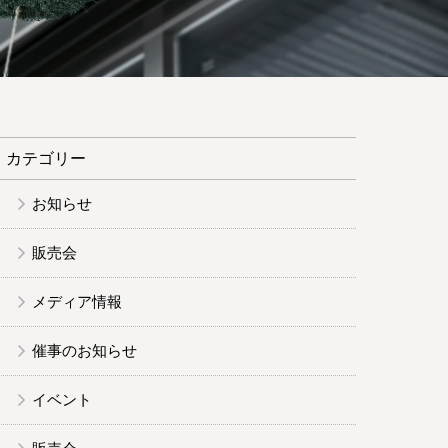
カテゴリー
お知らせ
販売会
メディア情報
催事のお知らせ
イベント