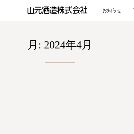
お知らせ
山元酒造株式会社
月:
2024年4月