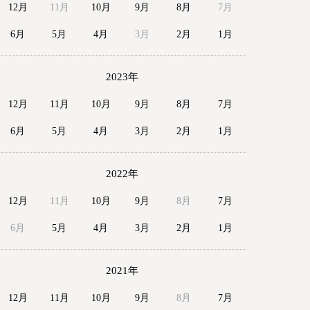
12月
11月
10月
9月
8月
7月
6月
5月
4月
3月
2月
1月
2023年
12月
11月
10月
9月
8月
7月
6月
5月
4月
3月
2月
1月
2022年
12月
11月
10月
9月
8月
7月
6月
5月
4月
3月
2月
1月
2021年
12月
11月
10月
9月
8月
7月