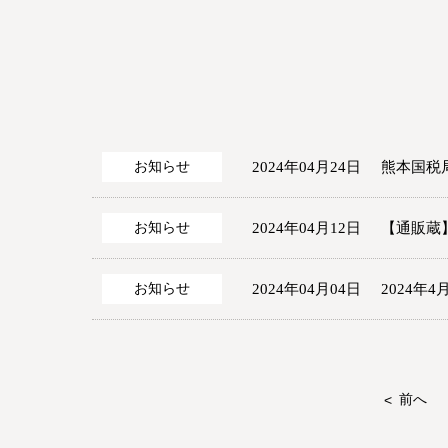
お知らせ
2024年04月24日
熊本国税
お知らせ
2024年04月12日
【通販蔵
お知らせ
2024年04月04日
2024年
前へ