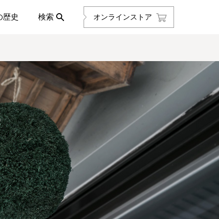
の歴史
検索
オンラインストア