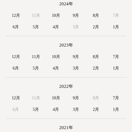
2024年
12月
11月
10月
9月
8月
7月
6月
5月
4月
3月
2月
1月
2023年
12月
11月
10月
9月
8月
7月
6月
5月
4月
3月
2月
1月
2022年
12月
11月
10月
9月
8月
7月
6月
5月
4月
3月
2月
1月
2021年