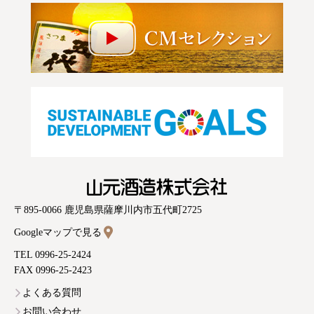
山元酒造株式会社
〒895-0066 鹿児島県薩摩川内市五代町2725
Googleマップで見る
TEL 0996-25-2424
FAX 0996-25-2423
よくある質問
お問い合わせ