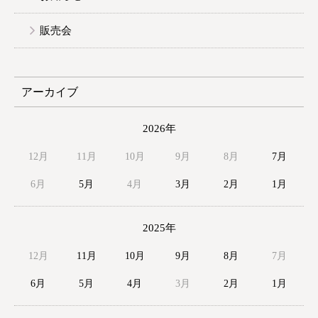
販売会
アーカイブ
2026年
12月
11月
10月
9月
8月
7月
6月
5月
4月
3月
2月
1月
2025年
12月
11月
10月
9月
8月
7月
6月
5月
4月
3月
2月
1月