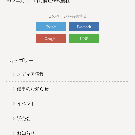
2018年元旦 山元酒造株式会社
このページを共有する
Twitter
Facebook
Google+
LINE
カテゴリー
メディア情報
催事のお知らせ
イベント
販売会
お知らせ