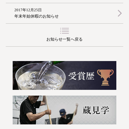
2017年12月25日
年末年始休暇のお知らせ
お知らせ一覧へ戻る