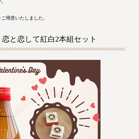
か。
をご用意いたしました。
】恋と恋して紅白2本組セット