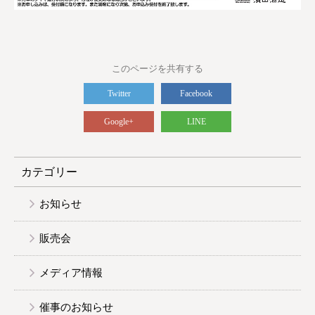
このページを共有する
Twitter
Facebook
Google+
LINE
カテゴリー
お知らせ
販売会
メディア情報
催事のお知らせ