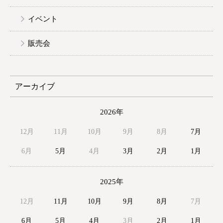
イベント
販売会
アーカイブ
2026年
12月
11月
10月
9月
8月
7月
6月
5月
4月
3月
2月
1月
2025年
12月
11月
10月
9月
8月
7月
6月
5月
4月
3月
2月
1月