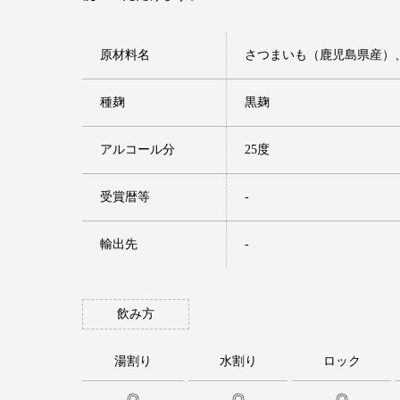
原材料名
さつまいも（鹿児島県産）
種麹
黒麹
アルコール分
25度
受賞暦等
-
輸出先
-
飲み方
湯割り
水割り
ロック
◎
◎
◎