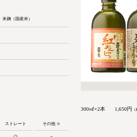
、米麹（国産米）
300㎖×2本
1,650円
（
ストレート
その他
※
◎
○