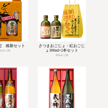
定 維新セット
さつまおごじょ・紅おごじ
ょ300ml×2本セット
00㎖×2本
300㎖×2本