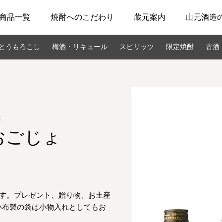
商品一覧
焼酎へのこだわり
蔵元案内
山元酒造
とうもろこし
梅酒・リキュール
スピリッツ
限定焼酎
古酒
と
おごじょ
です。プレゼント、贈り物、お土産
い布製の袋は小物入れとしてもお