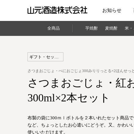
お知らせ
山元酒造株式会社
全商品
芋焼酎
麦焼酎
米・
ギフト・セット商品
さつまおごじょ・べにおごじょ300みりりっとる×2ほんせっ
さつまおごじょ・紅
300ml×2本セット
布製の袋に300ｍｌボトルを２本いれたセット商品
など、ちょっとしたお心遣いにどうぞ。又、かわい
使いいただけます。