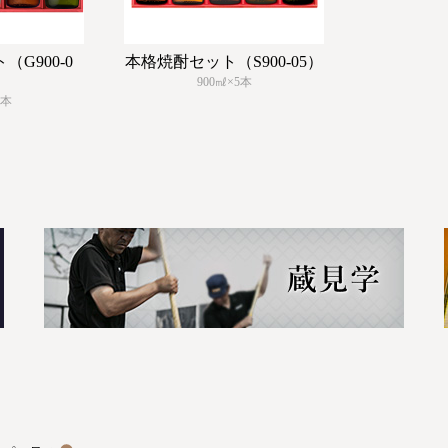
G900-0
本格焼酎セット（S900-05）
900㎖×5本
5本