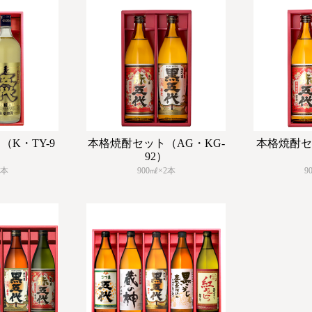
K・TY-9
本格焼酎セット（AG・KG-
本格焼酎セ
92）
2本
900㎖×2本
9