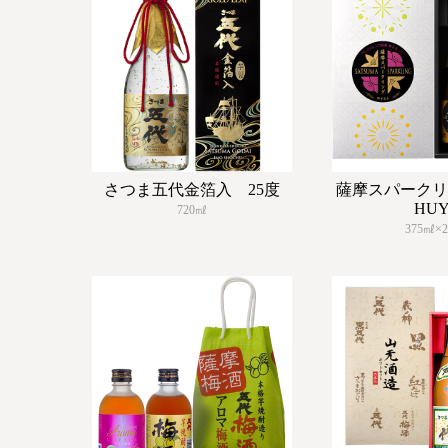
さつま五代金箔入 25度
薩摩スパークリ
HU
720㎖
375㎖×