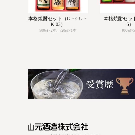
本格焼酎セット（G・GU・
本格焼酎セット（
K-03）
5）
900㎖×2本、720㎖×1本
900㎖×
山元酒造株式会社