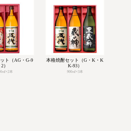
ット（AG・G-9
本格焼酎セット（G・K・K
2）
K-93）
00㎖×2本
900㎖×3本