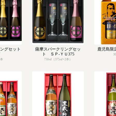
ングセット
薩摩スパークリングセッ
鹿児島限
Y
ト ＳＰ-ＹＵ375
3
2本
750㎖（375㎖×2本）