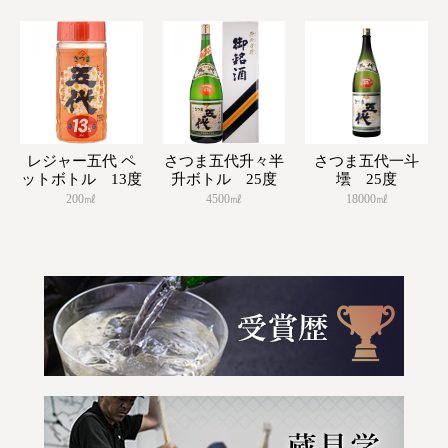
レジャー五代 ペ
さつま五代升々半
さつま五代一斗
ットボトル 13度
升ボトル 25度
壜 25度
200㎖
4500㎖
18000㎖