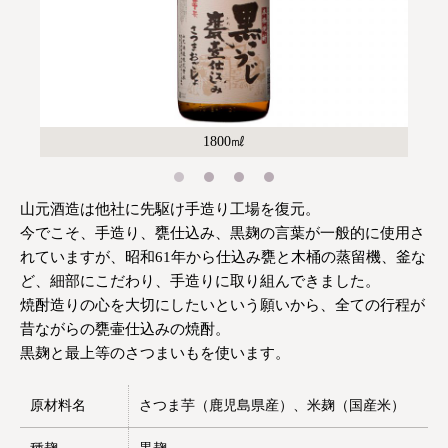
1800㎖
山元酒造は他社に先駆け手造り工場を復元。
今でこそ、手造り、甕仕込み、黒麹の言葉が一般的に使用さ
れていますが、昭和61年から仕込み甕と木桶の蒸留機、釜な
ど、細部にこだわり、手造りに取り組んできました。
焼酎造りの心を大切にしたいという願いから、全ての行程が
昔ながらの甕壷仕込みの焼酎。
黒麹と最上等のさつまいもを使います。
原材料名
さつま芋（鹿児島県産）、米麹（国産米）