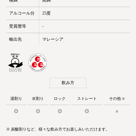
種麹
黒麹
アルコール分
25度
受賞暦等
-
輸出先
マレーシア
飲み方
湯割り
水割り
ロック
ストレート
その他
※
◎
◎
◎
◎
○
※ 炭酸割りなど、様々な飲み方でお楽しみいただけます。