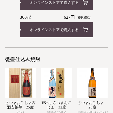
オンラインストアで購入する
300㎖
627円
（税込価格）
オンラインストアで購入する
甕壷仕込み焼酎
さつまおごじょ古
蔵出しさつまおご
さつまおごじょ
酒安納芋 25度
じょ 32度
25度
720㎖
1800㎖ / 720㎖
1800㎖ / 900㎖ / 720㎖ /