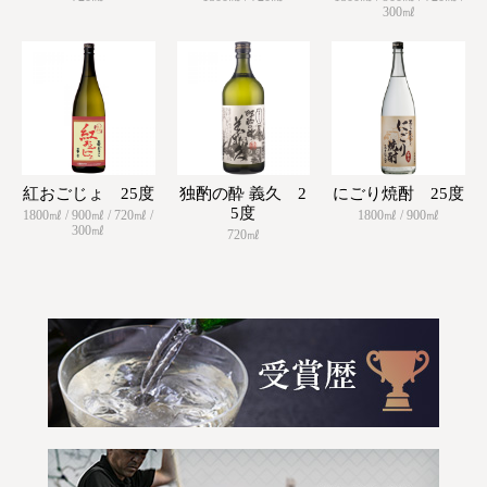
300㎖
紅おごじょ 25度
独酌の酔 義久 2
にごり焼酎 25度
5度
1800㎖ / 900㎖ / 720㎖ /
1800㎖ / 900㎖
300㎖
720㎖