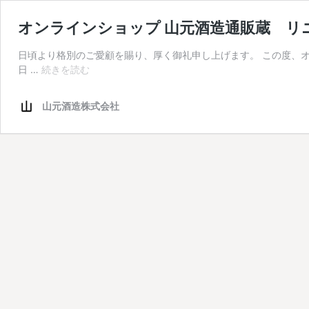
オンラインショップ 山元酒造通販蔵 リ
日頃より格別のご愛顧を賜り、厚く御礼申し上げます。 この度、オンライン
オ
日 …
続きを読む
ン
ラ
山元酒造株式会社
イ
ン
シ
ョ
ッ
プ
山
元
酒
造
通
販
蔵
リ